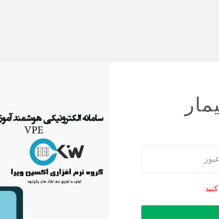
مار
کنید