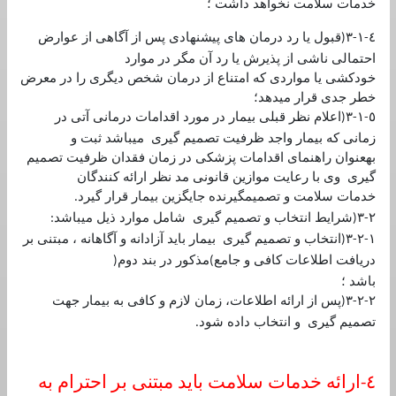
خدمات سلامت نخواهد داشت ؛
٤
١
٣
قبول يا رد درمان های پيشنهادی پس از آگاهی از عوارض
(
-
-
احتمالی ناشی از پذيرش يا رد آن مگر در موارد
خودكشی يا مواردی كه امتناع از درمان شخص ديگری را در معرض
خطر جدی قرار ميدهد؛
٥
١
٣
اعلام نظر قبلی بيمار در مورد اقدامات درمانی آتی در
(
-
-
زمانی كه بيمار واجد ظرفيت تصميم گيری ميباشد ثبت و
بهعنوان راهنمای اقدامات پزشكی در زمان فقدان ظرفيت تصميم
گيری وی با رعايت موازين قانونی مد نظر ارائه كنندگان
خدمات سلامت و تصميمگيرنده جايگزين بيمار قرار گيرد
.
٢
٣
شرايط انتخاب و تصميم گيری شامل موارد ذيل ميباشد
:
(
-
١
٢
٣
انتخاب و تصميم گيری بيمار بايد آزادانه و آگاهانه ، مبتنی بر
(
-
-
دريافت اطلاعات كافی و جامع
مذكور در بند دوم
(
)
باشد ؛
٢
٢
٣
پس از ارائه اطلاعات، زمان لازم و كافی به بيمار جهت
(
-
-
تصميم گيری و انتخاب داده شود
.
٤
ارائه خدمات سلامت بايد مبتنی بر احترام به
-