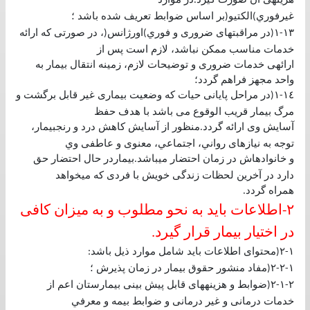
.
غيرفوري
الكتيو
بر اساس ضوابط تعريف شده باشد ؛
(
)
١٣
١
در مراقبتهای ضروری و فوري
اورژانس
، در صورتی كه ارائه
(
)
(
-
خدمات مناسب ممكن نباشد، لازم است پس از
ارائهی خدمات ضروری و توضيحات لازم، زمينه انتقال بيمار به
واحد مجهز فراهم گردد؛
١٤
١
در مراحل پايانی حيات كه وضعيت بيماری غير قابل برگشت و
(
-
مرگ بيمار قريب الوقوع می باشد با هدف حفظ
آسايش وی ارائه گردد
منظور از آسايش كاهش درد و رنجبيمار،
.
توجه به نيازهای رواني، اجتماعي، معنوی و عاطفی وي
و خانوادهاش در زمان احتضار ميباشد
بيماردر حال احتضار حق
.
دارد در آخرين لحظات زندگی خويش با فردی كه ميخواهد
همراه گردد
.
٢
اطلاعات بايد به نحو مطلوب و به ميزان كافی
-
در اختيار بيمار قرار گيرد
.
١
٢
محتوای اطلاعات بايد شامل موارد ذيل باشد
:
(
-
١
٢
٢
مفاد منشور حقوق بيمار در زمان پذيرش ؛
(
-
-
٢
١
٢
ضوابط و هزينههای قابل پيش بينی بيمارستان اعم از
(
-
-
خدمات درمانی و غير درمانی و ضوابط بيمه و معرفي