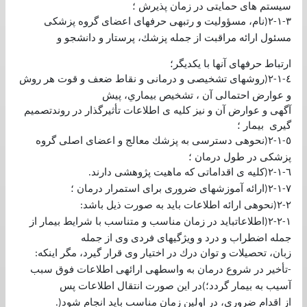
سيستم های حمايتی در زمان پذيرش ؛
٣
١
٢
نام، مسؤوليت و رتبهی حرفهای اعضای گروه پزشكی
(
-
-
مسئول ارائه مراقبت از جمله پزشك، پرستار و دانشجو و
ارتباط حرفهای آنها با يكديگر؛
٤
١
٢
روشهای تشخيصی و درمانی و نقاط ضعف و قوت هر روش
(
-
-
و عوارض احتمالی آن ، تشخيص بيماري، پيش
آگهی و عوارض آن و نيز كليه ی اطلاعات تأثيرگذار در روندتصميم
گيری بيمار ؛
٥
١
٢
نحوهی دسترسی به پزشك معالج و اعضای اصلی گروه
(
-
-
پزشكی در طول درمان ؛
٦
١
٢
كليه ی اقداماتی كه ماهيت پژوهشی دارند
.
(
-
-
٧
١
٢
ارائه آموزشهای ضروری برای استمرار درمان ؛
(
-
-
٢
٢
نحوهی ارائه اطلاعات بايد به صورت ذيل باشد
:
(
-
١
٢
٢
اطلاعاتبايد در زمان مناسب و متناسب با شرايط بيمار از
(
-
-
جمله اضطراب و درد و ويژگيهای فردی وی از جمله
زبان، تحصيلات و توان درك در اختيار وی قرار گيرد، مگر اينكه
:
تأخير در شروع درمان به واسطهی ارائهی اطلاعات فوق سبب
-
آسيب به بيمار گردد؛
در اين صورت انتقال اطلاعات پس
)
از اقدام ضروري، در اولين زمان مناسب بايد انجام شود
(.