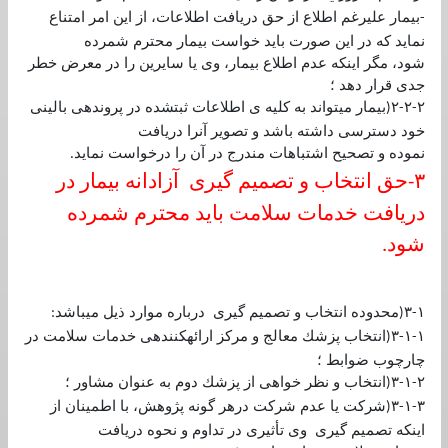
بيمار عليرغم اطلاع از حق دريافت اطلاعات، از اين امر امتناع
-
نمايد كه در اين صورت بايد خواست بيمار محترم شمرده
شود، مگر اينكه عدم اطلاع بيمار، وی يا سايرين را در معرض خطر
جدی قرار دهد ؛
٢
٢
٢
بيمار ميتواند به كليه ی اطلاعات ثبتشده در پروندهی بالينی
(
-
-
خود دسترسی داشته باشد و تصوير آنرا دريافت
نموده و تصحيح اشتباهات مندرج در آن را درخواست نمايد
.
٣
حق انتخاب و تصميم گيری آزادانه بيمار در
-
دريافت خدمات سلامت بايد محترم شمرده
شود
.
١
٣
محدوده انتخاب و تصميم گيری درباره موارد ذيل ميباشد
:
(
-
١
١
٣
انتخاب پزشك معالج و مركز ارائهكنندهی خدمات سلامت در
(
-
-
چارچوب ضوابط ؛
٢
١
٣
انتخاب و نظر خواهی از پزشك دوم به عنوان مشاور ؛
(
-
-
٣
١
٣
شركت يا عدم شركت درهر گونه پژوهش، با اطمينان از
(
-
-
اينكه تصميم گيری وی تأثيری در تداوم و نحوه دريافت