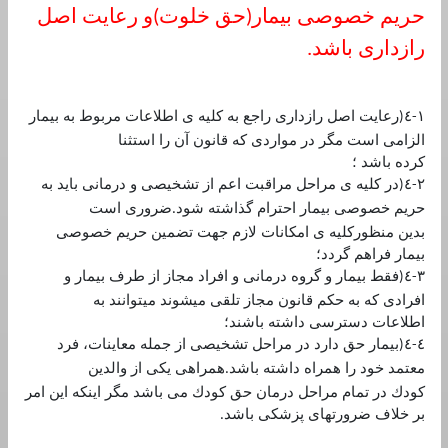
حريم خصوصی بيمار
حق خلوت
و رعايت اصل
(
)
رازداری باشد
.
١
٤
رعايت اصل رازداری راجع به كليه ی اطلاعات مربوط به بيمار
(
-
الزامی است مگر در مواردی كه قانون آن را استثنا
كرده باشد ؛
٢
٤
در كليه ی مراحل مراقبت اعم از تشخيصی و درمانی بايد به
(
-
حريم خصوصی بيمار احترام گذاشته شود
ضروری است
.
بدين منظوركليه ی امكانات لازم جهت تضمين حريم خصوصی
بيمار فراهم گردد؛
٣
٤
فقط بيمار و گروه درمانی و افراد مجاز از طرف بيمار و
(
-
افرادی كه به حكم قانون مجاز تلقی ميشوند ميتوانند به
اطلاعات دسترسی داشته باشند؛
٤
٤
بيمار حق دارد در مراحل تشخيصی از جمله معاينات، فرد
(
-
معتمد خود را همراه داشته باشد
همراهی يكی از والدين
.
كودك در تمام مراحل درمان حق كودك می باشد مگر اينكه اين امر
بر خلاف ضرورتهای پزشكی باشد
.