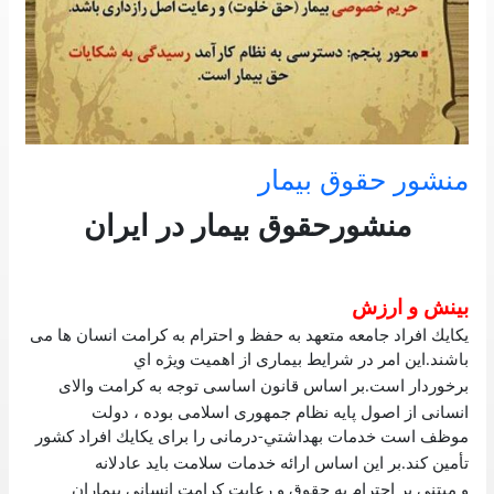
منشور حقوق بیمار
منشورحقوق بيمار در ايران
بينش و ارزش
يكايك افراد جامعه متعهد به حفظ و احترام به كرامت انسان ها می
باشند
اين امر در شرايط بيماری از اهميت ويژه اي
.
برخوردار است
بر اساس قانون اساسی توجه به كرامت والای
.
انسانی از اصول پايه نظام جمهوری اسلامی بوده ، دولت
موظف است خدمات بهداشتي
درمانی را برای يكايك افراد كشور
-
تأمين كند
بر اين اساس ارائه خدمات سلامت بايد عادلانه
.
و مبتنی بر احترام به حقوق و رعايت كرامت انسانی بيماران