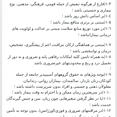
٣
١
فارغ از هرگونه تبعيض از جمله قومي، فرهنگي، مذهبي، نوع
(
-
بيماری و جنسيتی باشد ؛
٤
١
بر اساس دانش روز باشد ؛
(
-
٥
١
مبتنی بر برتری منافع بيمار باشد ؛
(
-
٦
١
در مورد توزيع منابع سلامت مبتنی بر عدالت و اولويت های
(
-
درمانی بيمارانباشد ؛
٧
١
مبتنی بر هماهنگی اركان مراقبت اعم از پيشگيري، تشخيص،
(
-
درمان و توانبخشی باشد ؛
٨
١
به همراه تامين كليه امكانات رفاهی پايه و ضروری و به دور از
(
-
تحميل درد و رنج و محدوديتهای غيرضروری باشد
؛
٩
١
توجه ويژهای به حقوق گروههای آسيبپذير جامعه از جمله
(
-
كودكان،زنان باردار، سالمندان، بيماران رواني، زندانيان،
معلولان ذهنی و جسمی و افراد بدون سرپرست داشته باشد ؛
١٠
١
در سريعترين زمان ممكن و با احترام به وقت بيمار باشد ؛
(
-
١١
١
با در نظر گرفتن متغيرهايی چون زبان، سن و جنس گيرندگان
(
-
خدمت باشد ؛
١٢
١
در مراقبتهای ضروری و فوري
اورژانس
، بدون توجه به تأمين
(
)
(
-
هزينهی آن صورت گيرد
در موارد