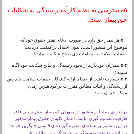
٥
دسترسی به نظام كارآمد رسيدگی به شكايات
-
حق بيمار است
.
١
٥
هر بيمار حق دارد در صورت ادعای نقض حقوق خود كه
(
-
موضوع اين منشور است، بدون اختلال در كيفيت دريافت
خدمات سلامت به مقامات ذی صلاح شكايت نمايد ؛
٢
٥
بيماران حق دارند از نحوه رسيدگی و نتايج شكايت خود آگاه
(
-
شوند ؛
٣
٥
خسارت ناشی از خطای ارائه كنندگان خدمات سلامت بايد پس
(
-
از رسيدگی و اثبات مطابق مقررات در كوتاهترين زمان
ممكن جبران شود
.
در اجرای مفاد اين منشور در صورتی كه بيمار به هر دليلی فاقد
ظرفيت تصميم گيری باشد، اعمال كليه
ی حقوق بيمار
مذكور
-
در اين منشور
بر عهده ی تصميم
گيرنده
ی قانونی جايگزين خواهد
-
بود
البته چنانچه تصميم
گيرنده
ی جايگزين بر خلاف نظر
.