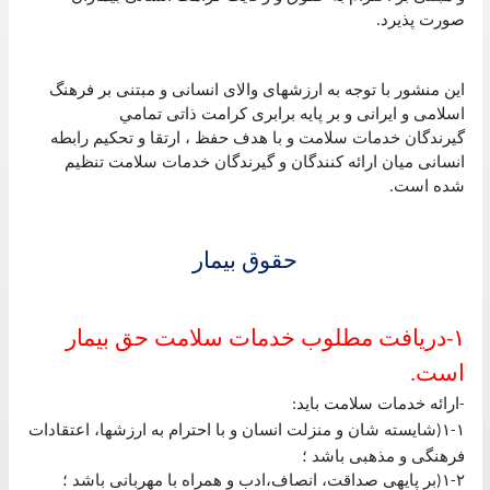
صورت پذيرد
.
اين منشور با توجه به ارزشهای والای انسانی و مبتنی بر فرهنگ
اسلامی و ايرانی و بر پايه برابری كرامت ذاتی تمامي
گيرندگان خدمات سلامت و با هدف حفظ ، ارتقا و تحكيم رابطه
انسانی ميان ارائه كنندگان و گيرندگان خدمات سلامت تنظيم
شده است
.
حقوق بيمار
١
دريافت مطلوب خدمات سلامت حق بيمار
-
است
.
ارائه خدمات سلامت بايد
:
-
١
١
شايسته شان و منزلت انسان و با احترام به ارزشها، اعتقادات
(
-
فرهنگی و مذهبی باشد ؛
٢
١
بر پايهی صداقت، انصاف،ادب و همراه با مهربانی باشد ؛
(
-